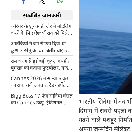
सम्बंधित जानकारी
करियर के शुरुआती दौर में मॉडलिंग
करने के लिए ऐश्वर्या राय को मिले थे
महज इतने रुपए
आतंकियों ने बम से उड़ा दिया था
कुणाल खेमू का घर, बतौर चाइल्ड
आर्टिस्ट रखा था इंडस्ट्री में कदम
राम चरण से हुई बड़ी चूक, जसप्रीत
बुमराह को बताया फुटबॉलर, बाद में
हाथ जोड़कर मांगी माफी
Cannes 2026 में सान्या ठाकुर
का राधा रानी अवतार, रेड कार्पेट पर
छाई भारतीय संस्कृति
Bigg Boss 17 फेम सोनिया बंसल
भारतीय सिनेमा मेंजब भी
का Cannes डेब्यू, ट्रेडिशनल
अवतार में बिखेरा जलवा
दिमाग में सबसे पहला न
गढ़ने वाले मशहूर निर्मा
अपना जन्मदिन सेलिब्रेट 