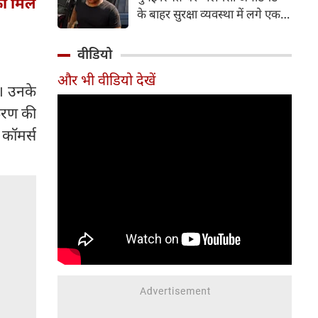
को मिले
करती हैं। फिलहाल 'वर्ल्ड कैट डे' के
के बाहर सुरक्षा व्यवस्था में लगे एक
मौके पर आइए जानते हैं उन पांच
पुलिस जवान के अचानक निधन की
अभिनेत्रियों के बारे में, जो गर्व से खुद
दुखद खबर सामने आई है। मृतक
वीडियो
को 'कैट मॉम' कहती हैं।
जवान की पहचान 41 वर्षीय पुलिस
और भी वीडियो देखें
कांस्टेबल गणेश रायते के रूप में हुई
ा। उनके
है। वह मुंबई पुलिस की लोकल आर्म्स
 करण की
(LA-4) यूनिट में कार्यरत थे और
इससे पहले भारतीय सेना में भी अपनी
 कॉमर्स
सेवाएं दे चुके थे।