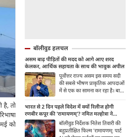
बॉलीवुड हलचल
असम बाढ़ पीड़ितों की मदद को आगे आए शरद
केलकर, आर्थिक सहायता के साथ की भावुक अपील
पूर्वोत्तर राज्य असम इस समय सदी
की सबसे भीषण प्राकृतिक आपदाओं
में से एक का सामना कर रहा है। बाढ़
की भयंकर तबाही ने लाखों जिंदगियों
 है, तो
को अस्त-व्यस्त कर दिया है। जहां
भारत से 2 दिन पहले विदेश में क्यों रिलीज होगी
एक तरफ राज्य के कई जिले पानी में
रणबीर कपूर की 'रामायणम्'? नमित मल्होत्रा ने
रिभाषा
डूब चुके हैं और लोग बुनियादी चीज़ों
बताया रिलीज प्लान
बॉलीवुड निर्देशक नितेश तिवारी की
5 मई को
के लिए तरस रहे हैं, वहीं दूसरी तरफ
बहुप्रतीक्षित फिल्म 'रामायणम्: पार्ट
इस मुश्किल समय में मनोरंजन जगत