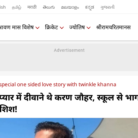
ish
தமிழ்
मराठी
తెలుగు
മലയാളം
ಕನ್ನಡ
ગુજરાતી
श्रावण मास विशेष
क्रिकेट
ज्योतिष
श्रीरामचरितमानस
special one sided love story with twinkle khanna
 प्यार में दीवाने थे करण जौहर, स्कूल से भा
ोशिश!