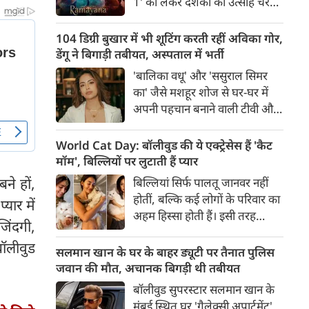
1' को लेकर दर्शकों का उत्साह चरम
से मदद के हाथ भी आगे बढ़ने लगे हैं।
पर है। फिल्म के भारतीय भाषाओं के
ट्रेलर के बाद हाल ही में जारी किए गए
104 डिग्री बुखार में भी शूटिंग करती रहीं अविका गोर,
अंग्रेजी ट्रेलर ने बॉक्स ऑफिस और
डेंगू ने बिगाड़ी तबीयत, अस्पताल में भर्ती
सोशल मीडिया पर तहलका मचा दिया
'बालिका वधू' और 'ससुराल सिमर
है।
का' जैसे मशहूर शोज से घर-घर में
अपनी पहचान बनाने वाली टीवी और
फिल्म एक्ट्रेस अविका गोर को लेकर
शॉकिंग खबर सामने आई है। पिछले
World Cat Day: बॉलीवुड की ये एक्ट्रेसेस हैं 'कैट
पांच दिनों से 103-104 डिग्री के
मॉम', बिल्लियों पर लुटाती हैं प्यार
खतरनाक बुखार से जूझ रहीं अविका
ने हों,
बिल्लियां सिर्फ पालतू जानवर नहीं
को डेंगू की पुष्टि होने के बाद मुंबई के
होतीं, बल्कि कई लोगों के परिवार का
यार में
एक अस्पताल में भर्ती कराया गया है।
अहम हिस्सा होती हैं। इसी तरह
जिंदगी,
बॉलीवुड की कई अभिनेत्रियां भी
ॉलीवुड
अपनी प्यारी बिल्लियों के साथ खास
सलमान खान के घर के बाहर ड्यूटी पर तैनात पुलिस
रिश्ता साझा करती हैं और अक्सर
जवान की मौत, अचानक बिगड़ी थी तबीयत
सोशल मीडिया पर उनके साथ बिताए
बॉलीवुड सुपरस्टार सलमान खान के
खूबसूरत पल फैंस के साथ शेयर
मुंबई स्थित घर 'गैलेक्सी अपार्टमेंट'