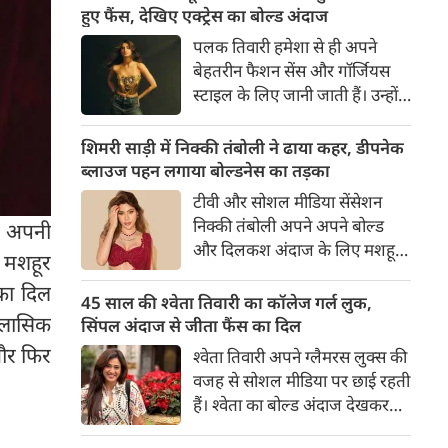
का बेसब्री से इंतजार करते हैं। इस बार
हुए फैंस, देखिए एक्ट्रेस का बोल्ड अंदाज
सनी लियोनी ने मालदीव वेकेशन से
पलक तिवारी हमेशा से ही अपने
अपनी कुछ बोल्ड तस्वीरें शेयर की है।
बेहतरीन फैशन सेंस और गॉर्जियस
स्टाइल के लिए जानी जाती हैं। उन्होंने
अपनी दिलकश अदाओं से एक बार
फिर फैंस का दिल जीत लिया है।
शिमरी साड़ी में निक्की तंबोली ने ढाया कहर, डीपनेक
पलक ने एक बेहद यूनीक और
ब्लाउज पहन लगाया बोल्डनेस का तड़का
स्टाइलिश गोल्डन कॉर्सेट टॉप में
टीवी और सोशल मीडिया सेंसेशन
अपनी कुछ तस्वीरें शेयर की है।
निक्की तंबोली अपने अपने बोल्ड
र अपनी
और दिलकश अंदाज के लिए मशहूर
 मशहूर
हैं। वह अपनी सिजलिंग अदाओं से
का दिल
इंटरनेट पर तहलका मचाती रहती हैं।
45 साल की श्वेता तिवारी का कॉलेज गर्ल लुक,
इस बार निक्की ने मरून कलर की
्लासिक
सिंपल अंदाज से जीता फैंस का दिल
साड़ी में अपनी कुछ सुपर सिजलिंग
 और फिर
श्वेता तिवारी अपने ग्लैमरस लुक्स की
तस्वीरें शेयर की है। खूबसूरत शिमरी
वजह से सोशल मीडिया पर छाई रहती
साड़ी में निक्की की अदाएं देखने
हैं। श्वेता का बोल्ड अंदाज देखकर
लायक है।
अंदाजा लगाना मुश्किल है कि वह दो