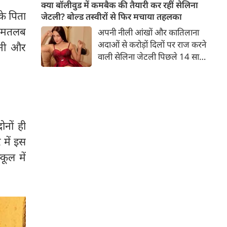
बच्चों की मां हैं। 45 साल की श्वेता
क्या बॉलीवुड में कमबैक की तैयारी कर रहीं सेलिना
तिवारी की तस्वीरों पर फैंस जमकर
के पिता
जेटली? बोल्ड तस्वीरों से फिर मचाया तहलका
प्यार लुटाते हैं। इस बार श्वेता तिवारी
ल मतलब
अपनी नीली आंखों और कातिलाना
ने वेकेशन से अपनी कुछ तस्वीरें शेयर
अदाओं से करोड़ों दिलों पर राज करने
्नी और
की है।
वाली सेलिना जेटली पिछले 14 साल
से अभिनय की दुनिया से दूर हैं। उन्हें
आखिरी बार साल 2011 में आई
फिल्म 'थैंक यू' में देखा गया था।
इसके बाद वह 2012 में 'विल यू मैरी'
में कैमियो रोल में नजर आई थीं।
ोनों ही
 में इस
ूल में