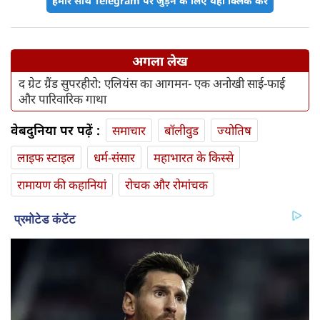
हमारे साथ Telegram पर जुड़ने के लिए यहां क्लिक करें
अगला लेख
द ग्रेट ग्रैंड सुपरहीरो: एलियंस का आगमन- एक अनोखी साई-फाई
और पारिवारिक गाथा
वेबदुनिया पर पढ़ें :
समाचार
बॉलीवुड
ज्योतिष
लाइफ स्‍टाइल
धर्म-संसार
महाभारत के किस्से
रामायण की कहानियां
रोचक और रोमांचक