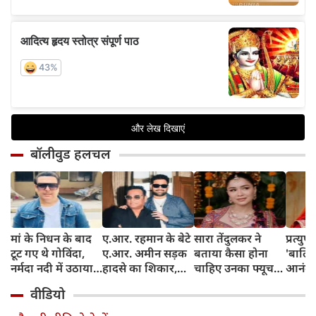
बॉलीवुड हलचल
मां के निधन के बाद
ए.आर. रहमान के बेटे
सारा तेंदुलकर ने
प्रत्युष
टूट गए थे गोविंदा,
ए.आर. अमीन सड़क
बताया कैसा होना
'बालिक
नर्मदा नदी में उठाया
हादसे का शिकार,
चाहिए उनका फ्यूचर
आनंदी 
था खौफनाक कदम
कार की कैब से हुई
पार्टनर, सचिन-अंजलि
शोहरत,
वीडियो
जोरदार टक्कर
की जोड़ी से ली प्रेरणा
ने सब
दिया