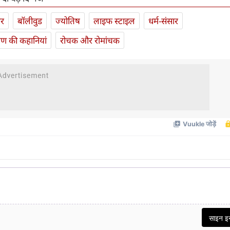
ार
बॉलीवुड
ज्योतिष
लाइफ स्‍टाइल
धर्म-संसार
यण की कहानियां
रोचक और रोमांचक