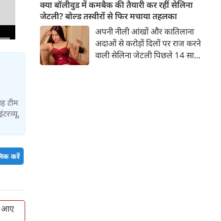
बच्चों की मां हैं। 45 साल की श्वेता
क्या बॉलीवुड में कमबैक की तैयारी कर रहीं सेलिना
तिवारी की तस्वीरों पर फैंस जमकर
जेटली? बोल्ड तस्वीरों से फिर मचाया तहलका
प्यार लुटाते हैं। इस बार श्वेता तिवारी
अपनी नीली आंखों और कातिलाना
ने वेकेशन से अपनी कुछ तस्वीरें शेयर
अदाओं से करोड़ों दिलों पर राज करने
की है।
वाली सेलिना जेटली पिछले 14 साल
से अभिनय की दुनिया से दूर हैं। उन्हें
आखिरी बार साल 2011 में आई
फिल्म 'थैंक यू' में देखा गया था।
इसके बाद वह 2012 में 'विल यू मैरी'
यह टीम
ंटरव्यू,
में कैमियो रोल में नजर आई थीं।
िक करें
थ आए