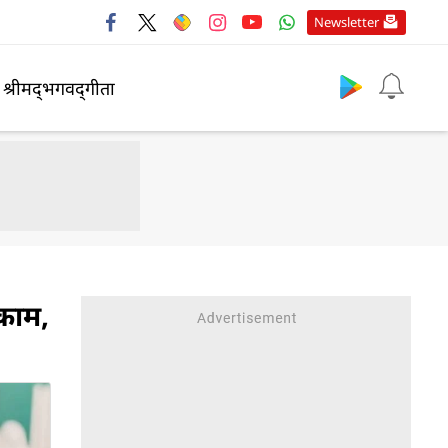
Newsletter
श्रीमद्‍भगवद्‍गीता
 काम,