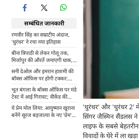
सम्बंधित जानकारी
रणवीर सिंह का सम्राटीय अंदाज,
'धुरंधर' ने रचा नया इतिहास
बीना त्रिपाठी से लेकर गोलू तक,
मिर्जापुर की औरतें जमाएगी धाक,
क्या फिल्म में जुड़ेंगे कुछ और नए
सनी देओल और इमरान हाशमी की
नाम?
बॉक्स ऑफिस पर होगी टक्कर:
आवारापन 2 की रिलीज डेट
भूत बंगला के बॉक्स ऑफिस पर मंडे
अनाउंस
टेस्ट में आई गिरावट; वीकेंड की
शानदार कमाई के बाद सोमवार को
'धुरंधर' और 'धुरंधर 2'
ये प्रेम मोल लिया: आयुष्मान खुराना
ढीली पड़ी अक्षय कुमार की फिल्म
बनेंगे सूरज बड़जात्या के नए 'प्रेम',
सिंगर जैस्मिन सैंडलस 
हिमेश रेशमिया के संगीत के साथ
लाइफ के सबसे बेहतरीन दौ
इस दिन होगी रिलीज
विवादों के घेरे में ला खड़