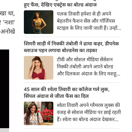
का बेसब्री से इंतजार करते हैं। इस बार
हुए फैंस, देखिए एक्ट्रेस का बोल्ड अंदाज
सनी लियोनी ने मालदीव वेकेशन से
रखा था,
पलक तिवारी हमेशा से ही अपने
अपनी कुछ बोल्ड तस्वीरें शेयर की है।
बेहतरीन फैशन सेंस और गॉर्जियस
र 'नशा'
स्टाइल के लिए जानी जाती हैं। उन्होंने
र अनोखे
अपनी दिलकश अदाओं से एक बार
फिर फैंस का दिल जीत लिया है।
शिमरी साड़ी में निक्की तंबोली ने ढाया कहर, डीपनेक
पलक ने एक बेहद यूनीक और
ब्लाउज पहन लगाया बोल्डनेस का तड़का
स्टाइलिश गोल्डन कॉर्सेट टॉप में
टीवी और सोशल मीडिया सेंसेशन
अपनी कुछ तस्वीरें शेयर की है।
निक्की तंबोली अपने अपने बोल्ड
और दिलकश अंदाज के लिए मशहूर
हैं। वह अपनी सिजलिंग अदाओं से
इंटरनेट पर तहलका मचाती रहती हैं।
45 साल की श्वेता तिवारी का कॉलेज गर्ल लुक,
इस बार निक्की ने मरून कलर की
सिंपल अंदाज से जीता फैंस का दिल
साड़ी में अपनी कुछ सुपर सिजलिंग
श्वेता तिवारी अपने ग्लैमरस लुक्स की
तस्वीरें शेयर की है। खूबसूरत शिमरी
वजह से सोशल मीडिया पर छाई रहती
साड़ी में निक्की की अदाएं देखने
हैं। श्वेता का बोल्ड अंदाज देखकर
लायक है।
अंदाजा लगाना मुश्किल है कि वह दो