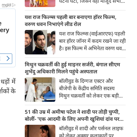
घटना घटी, जिसने वहां मौजूद सभी
लोगों की सांसें रोक दीं। रेड कार्पेट पर
पैपराजी को पोज दे रहीं बॉलीवुड की
यश राज फिल्म्स पहली बार बनाएगा हॉरर फिल्म,
अभिनेत्री रवीना टंडन पर फिल्म का
वरुण धवन निभाएंगे लीड रोल
चार पैरों वाला मुख्य कलाकार (डॉग
यश राज फिल्म्स (वाईआरएफ) पहली
स्टार) अचानक बेकाबू होकर झपट
बार हॉरर जॉनर में कदम रखने जा रही
पड़ा।
है। इस फिल्म में अभिनेता वरुण धवन
मुख्य भूमिका निभाएंगे, जबकि
निर्देशन और पटकथा की जिम्मेदारी
मिथुन चक्रवर्ती की हुई माइनर सर्जरी, बंगाल सीएम
'रॉकेट बॉयज़' से चर्चित अभय पन्नू
शुभेंदु अधिकारी मिलने पहुंचे अस्पताल
संभालेंगे। फिल्म की शूटिंग इस वर्ष के
ों में
बॉलीवुड के दिग्गज एक्टर और
अंत में शुरू होने की योजना है और
बीजेपी के केंद्रीय समिति सदस्य
्शकों के
इसे वर्ष 2027 में दुनियाभर के
मिथुन चक्रवर्ती को लेकर एक बड़ी
सिनेमाघरों में रिलीज़ किया जाएगा।
खबर सामने आई है। स्वास्थ्य संबंधी
समस्याओं के चलते उन्हें कोलकाता
51 की उम्र में अमीषा पटेल ने शादी पर तोड़ी चुप्पी,
के एक निजी अस्पताल में भर्ती
बोलीं- 'एक आदमी के लिए अपनी खुशियां दांव पर
कराया गया है, जहां डॉक्टरों की टीम
नहीं लगा सकती'
बॉलीवुड में शादी और पर्सनल लाइफ
ने उनके दाहिने हाथ की एक माइनर
को लेकर अक्सर कलाकारों पर