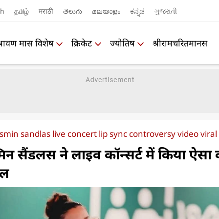
sh
தமிழ்
मराठी
తెలుగు
മലയാളം
ಕನ್ನಡ
ગુજરાતી
श्रावण मास विशेष
क्रिकेट
ज्योतिष
श्रीरामचरितमानस
min sandlas live concert lip sync controversy video viral
्मिन सैंडलस ने लाइव कॉन्सर्ट में किया ऐसा
ोल