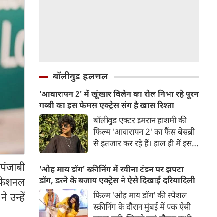
बॉलीवुड हलचल
'आवारापन 2' में खूंखार विलेन का रोल निभा रहे पूरन
गब्बी का इस फेमस एक्ट्रेस संग है खास रिश्ता
बॉलीवुड एक्टर इमरान हाशमी की
फिल्म 'आवारापन 2' का फैंस बेसब्री
से इंतजार कर रहे हैं। हाल ही में इस
फिल्म का ट्रेलर रिलीज हुआ है, जिसे
 पंजाबी
दर्शकों का जबरदस्त रिस्पॉन्स मिला।
'ओह माय डॉग' स्क्रीनिंग में रवीना टंडन पर झपटा
ट्रेलर में जितना इमरान हाशमी छाए
डॉग, डरने के बजाय एक्ट्रेस ने ऐसे दिखाई दरियादिली
ोफेशनल
रहे उतना ही फिल्म के विलेन को भी
फिल्म 'ओह माय डॉग' की स्पेशल
 उन्हें
स्पेस मिला है।
स्क्रीनिंग के दौरान मुंबई में एक ऐसी