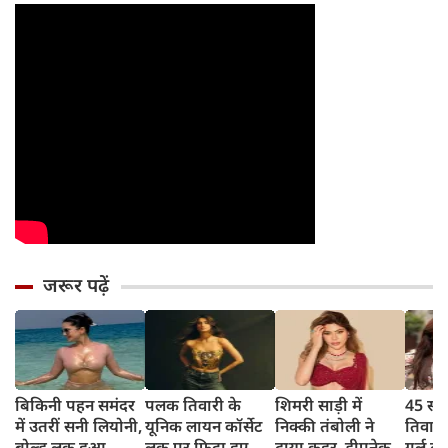
जरूर पढ़ें
बिकिनी पहन समंदर
पलक तिवारी के
शिमरी साड़ी में
45 साल
में उतरीं सनी लियोनी,
यूनिक लायन कॉर्सेट
निक्की तंबोली ने
तिवार
बोल्ड लुक हुआ
लुक पर फिदा हुए
ढाया कहर, डीपनेक
गर्ल ल