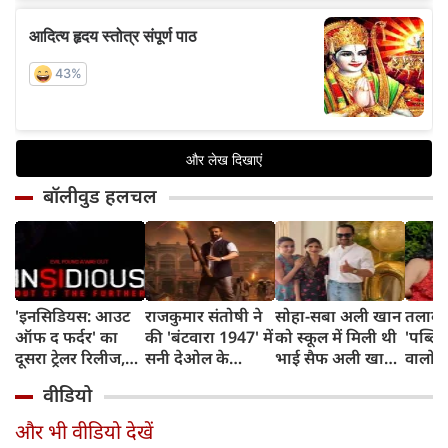
बॉलीवुड हलचल
'इनसिडियस: आउट
राजकुमार संतोषी ने
सोहा-सबा अली खान
तलाक 
ऑफ द फर्दर' का
की 'बंटवारा 1947' में
को स्कूल में मिली थी
'पब्लिस
दूसरा ट्रेलर रिलीज,
सनी देओल के
भाई सैफ अली खान
वालों 
अब तक का सबसे
किरदार की
और अमृता सिंह की
आकांक्
वीडियो
डरावना चैप्टर लेकर
सुपरहीरोज़ से तुलना,
शादी की खबर,
बोलीं-
लौट रही हॉरर
कही यह बात
बताया चौंकाने वाला
टूटी श
और भी वीडियो देखें
फ्रैंचाइजी
किस्सा
नहीं ब