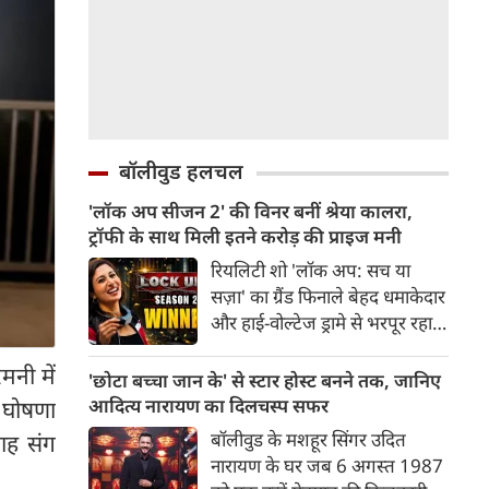
बॉलीवुड हलचल
'लॉक अप सीजन 2' की विनर बनीं श्रेया कालरा,
ट्रॉफी के साथ मिली इतने करोड़ की प्राइज मनी
रियलिटी शो 'लॉक अप: सच या
सज़ा' का ग्रैंड फिनाले बेहद धमाकेदार
और हाई-वोल्टेज ड्रामे से भरपूर रहा।
हफ्तों के कड़े मुकाबले, बहसों और
मनी में
तीखी रणनीतियों के बाद आखिरकार
'छोटा बच्चा जान के' से स्टार होस्ट बनने तक, जानिए
शो को अपनी विजेता मिल गई है।
आदित्य नारायण का दिलचस्प सफर
 घोषणा
अपने बिंदास और बेबाक अंदाज़ से
बॉलीवुड के मशहूर सिंगर उदित
ाह संग
पूरे सीजन में छाए रहने वाली श्रेया
नारायण के घर जब 6 अगस्त 1987
कालरा ने 'लॉक अप सीजन 2' का