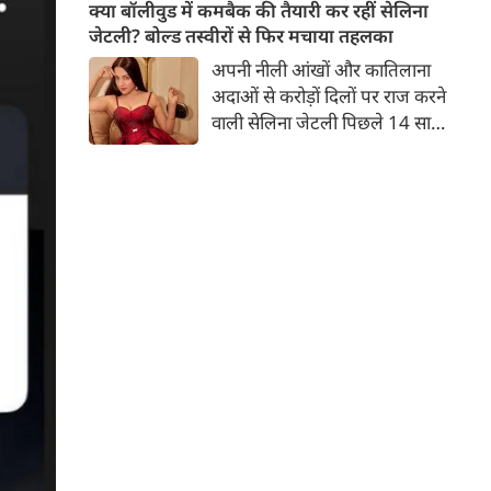
बच्चों की मां हैं। 45 साल की श्वेता
क्या बॉलीवुड में कमबैक की तैयारी कर रहीं सेलिना
तिवारी की तस्वीरों पर फैंस जमकर
जेटली? बोल्ड तस्वीरों से फिर मचाया तहलका
प्यार लुटाते हैं। इस बार श्वेता तिवारी
अपनी नीली आंखों और कातिलाना
ने वेकेशन से अपनी कुछ तस्वीरें शेयर
अदाओं से करोड़ों दिलों पर राज करने
की है।
वाली सेलिना जेटली पिछले 14 साल
से अभिनय की दुनिया से दूर हैं। उन्हें
आखिरी बार साल 2011 में आई
फिल्म 'थैंक यू' में देखा गया था।
इसके बाद वह 2012 में 'विल यू मैरी'
में कैमियो रोल में नजर आई थीं।