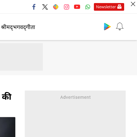
Newsletter
श्रीमद्‍भगवद्‍गीता
र की