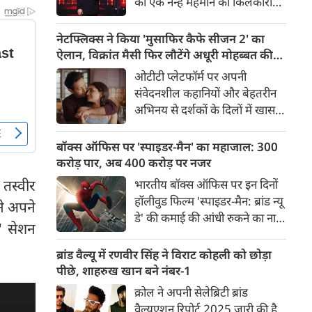
को एक नन्हें मेहमान की किलकारी
खिताब अपने नाम कर लिया है।
गूंजी, तो शायद ही किसी ने सोचा
होगा कि यह बालक आगे चलकर
नेटफ्लिक्स ने किया 'मुसाफिर कैफे सीजन 2' का
अपनी बहुमुखी प्रतिभा से हर उम्र के
ऐलान, विक्रांत मैसी फिर लौटेंगे अधूरी मोहब्बत की
दर्शकों का दिल जीत लेगा। हम बात
कहानी पूरी करने
ओटीटी प्लेटफॉर्म पर अपनी
कर रहे हैं जाने-माने सिंगर, एक्टर और
संवेदनशील कहानियों और बेहतरीन
टीवी के सबसे चहेते होस्ट आदित्य
अभिनय से दर्शकों के दिलों में खास
नारायण की।
जगह बनाने वाले अभिनेता विक्रांत
मैसी के फैंस के लिए एक बेहद
बॉक्स ऑफिस पर 'स्पाइडर-मैन' का महाजाल: 300
शानदार खबर सामने आई है।
करोड़ पार, अब 400 करोड़ पर नजर
नेटफ्लिक्स की लोकप्रिय रोमांटिक
 तस्वीर
भारतीय बॉक्स ऑफिस पर इन दिनों
वेब सीरीज 'मुसाफिर कैफे' के दूसरे
हॉलीवुड फिल्म 'स्पाइडर-मैन: ब्रांड न्यू
ने अपने
सीजन की आधिकारिक पुष्टि कर दी
डे' की कमाई की आंधी रुकने का नाम
गई है।
' सेशन
नहीं ले रही है। सिनेमाघरों में इस
सुपरहीरो ने ऐसा जाला बुना है कि
ब्रांड वैल्यू में रणवीर सिंह ने विराट कोहली को छोड़ा
दर्शक खुद-ब-खुद खींचे चले आ रहे
पीछे, शाहरुख खान बने नंबर-1
हैं। अपने ऐतिहासिक एक्सटेंडेड वीकेंड
क्रोल ने अपनी सेलेब्रिटी ब्रांड
के बाद, आम वर्किंग डेज (सोमवार
वैल्यूएशन रिपोर्ट 2025 जारी की है,