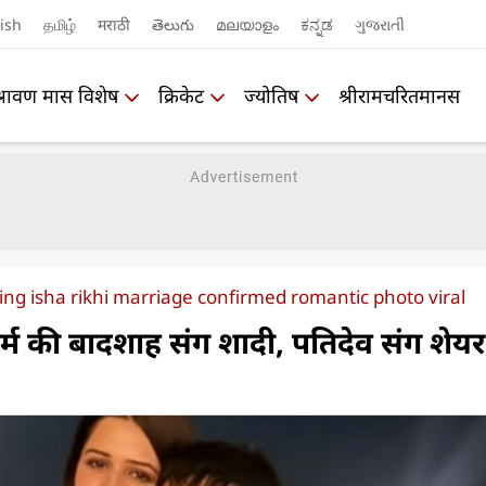
ish
தமிழ்
मराठी
తెలుగు
മലയാളം
ಕನ್ನಡ
ગુજરાતી
श्रावण मास विशेष
क्रिकेट
ज्योतिष
श्रीरामचरितमानस
ng isha rikhi marriage confirmed romantic photo viral
र्म की बादशाह संग शादी, पतिदेव संग शेय