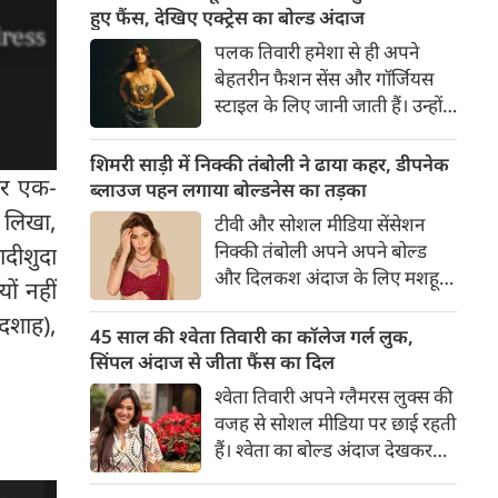
का बेसब्री से इंतजार करते हैं। इस बार
हुए फैंस, देखिए एक्ट्रेस का बोल्ड अंदाज
सनी लियोनी ने मालदीव वेकेशन से
पलक तिवारी हमेशा से ही अपने
अपनी कुछ बोल्ड तस्वीरें शेयर की है।
बेहतरीन फैशन सेंस और गॉर्जियस
स्टाइल के लिए जानी जाती हैं। उन्होंने
अपनी दिलकश अदाओं से एक बार
फिर फैंस का दिल जीत लिया है।
शिमरी साड़ी में निक्की तंबोली ने ढाया कहर, डीपनेक
पर एक-
पलक ने एक बेहद यूनीक और
ब्लाउज पहन लगाया बोल्डनेस का तड़का
स्टाइलिश गोल्डन कॉर्सेट टॉप में
ए लिखा,
टीवी और सोशल मीडिया सेंसेशन
अपनी कुछ तस्वीरें शेयर की है।
निक्की तंबोली अपने अपने बोल्ड
ादीशुदा
और दिलकश अंदाज के लिए मशहूर
ों नहीं
हैं। वह अपनी सिजलिंग अदाओं से
ादशाह),
इंटरनेट पर तहलका मचाती रहती हैं।
45 साल की श्वेता तिवारी का कॉलेज गर्ल लुक,
इस बार निक्की ने मरून कलर की
सिंपल अंदाज से जीता फैंस का दिल
साड़ी में अपनी कुछ सुपर सिजलिंग
श्वेता तिवारी अपने ग्लैमरस लुक्स की
तस्वीरें शेयर की है। खूबसूरत शिमरी
वजह से सोशल मीडिया पर छाई रहती
साड़ी में निक्की की अदाएं देखने
हैं। श्वेता का बोल्ड अंदाज देखकर
लायक है।
अंदाजा लगाना मुश्किल है कि वह दो