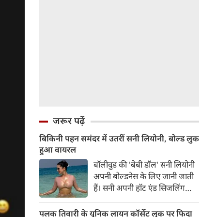
जरूर पढ़ें
बिकिनी पहन समंदर में उतरीं सनी लियोनी, बोल्ड लुक
हुआ वायरल
बॉलीवुड की 'बेबी डॉल' सनी लियोनी
अपनी बोल्डनेस के लिए जानी जाती
हैं। सनी अपनी हॉट एंड सिजलिंग
तस्वीरों से इंरनेट पर तहलका मचाती
रहती हैं। फैंस सनी लियोनी की तस्वीरों
पलक तिवारी के यूनिक लायन कॉर्सेट लुक पर फिदा