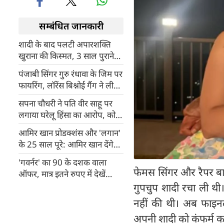
सम्बंधित जानकारी
शादी के बाद पलटी अपारशक्ति
खुराना की किस्मत, 3 साल पुराने
मैसेजेस का अचानक आया जवाब!
पंजाबी सिंगर गुरु रंधावा के जिम पर
फायरिंग, लॉरेंस बिश्नोई गैंग ने ली
जिम्मेदारी, सलमान खान से जोड़ा
सपना चौधरी ने पति वीर साहू पर
कनेक्शन!
लगाया घरेलू हिंसा का आरोप, कोर्ट
ने दी सुरक्षा
आमिर खान प्रोडक्शंस और 'लगान'
के 25 साल पूरे: आमिर खान देंगे
ग्रैंड पार्टी, पूरी कास्ट और क्रू होगी
'गवर्नर' का 90 के दशक वाला
शामिल
फेमस सिंगर और रैपर बादश
ऑफर, मात्र इतने रुपए में देखें
मनोज बाजपेयी की फिल्म
गुपचुप शादी रचा ली थ
नहीं की थी। अब फाइन
अपनी शादी को कंफर्म क