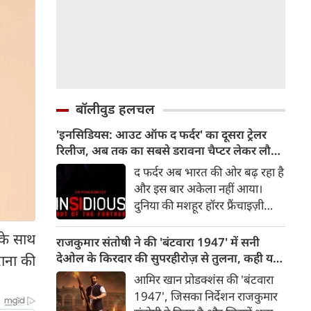
बॉलीवुड हलचल
'इनसिडियस: आउट ऑफ द फर्दर' का दूसरा ट्रेलर
रिलीज, अब तक का सबसे डरावना चैप्टर लेकर लौट
रही हॉरर फ्रैंचाइजी
द फर्दर अब भारत की ओर बढ़ रहा है
और इस बार अकेला नहीं आया।
दुनिया की मशहूर हॉरर फ्रैंचाइज़ी
इनसिडियस का दूसरा ट्रेलर रिलीज़ हो
के साथ
चुका है, जो दर्शकों को इस डरावनी
राजकुमार संतोषी ने की 'बंटवारा 1947' में सनी
दुनिया में और गहराई तक ले जाता है।
देओल के किरदार की सुपरहीरोज़ से तुलना, कही यह
ाना की
रोंगटे खड़े कर देने वाले नए दृश्यों से
बात
आमिर खान प्रोडक्शंस की 'बंटवारा
भरपूर यह ट्रेलर इनसिडियस सीरीज़
1947', जिसका निर्देशन राजकुमार
के अब तक के सबसे डरावने और