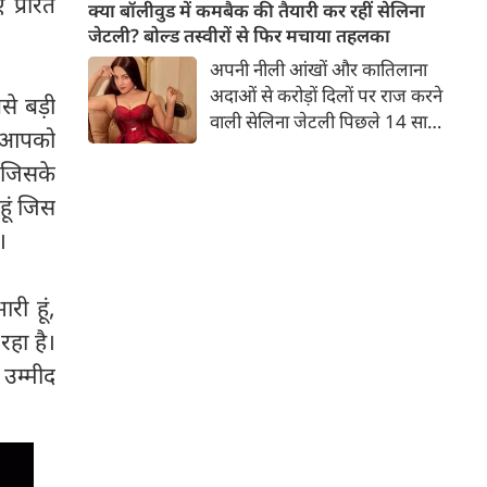
प्रेरित
बच्चों की मां हैं। 45 साल की श्वेता
क्या बॉलीवुड में कमबैक की तैयारी कर रहीं सेलिना
तिवारी की तस्वीरों पर फैंस जमकर
जेटली? बोल्ड तस्वीरों से फिर मचाया तहलका
प्यार लुटाते हैं। इस बार श्वेता तिवारी
अपनी नीली आंखों और कातिलाना
ने वेकेशन से अपनी कुछ तस्वीरें शेयर
अदाओं से करोड़ों दिलों पर राज करने
े बड़ी
की है।
वाली सेलिना जेटली पिछले 14 साल
वे आपको
से अभिनय की दुनिया से दूर हैं। उन्हें
ै जिसके
आखिरी बार साल 2011 में आई
फिल्म 'थैंक यू' में देखा गया था।
हूं जिस
इसके बाद वह 2012 में 'विल यू मैरी'
।
में कैमियो रोल में नजर आई थीं।
ी हूं,
रहा है।
 उम्मीद