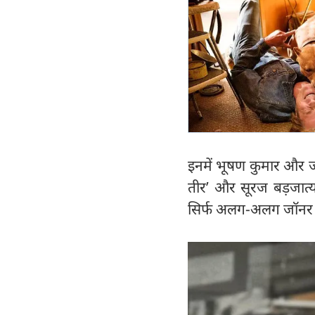
इनमें भूषण कुमार और जून
तीर’ और सूरज बड़जात्
सिर्फ अलग-अलग जॉनर न