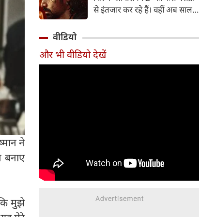
पत्नी व एक्ट्रेस आकांक्षा चमोला इन
से इंतजार कर रहे हैं। वहीं अब साल
दिनों अपने रिश्ते को लेकर जबरदस्त
2007 में आई कल्ट-क्लासिक थ्रिलर
चर्चा में हैं।
'आवारापन' के बहुप्रतीक्षित सीक्वल
वीडियो
'आवारापन 2' को सेंट्रल बोर्ड ऑफ
और भी वीडियो देखें
फिल्म सर्टिफिकेशन (CBFC) से हरी
झंडी मिल गई है।
्मान ने
न बनाए
कि मुझे