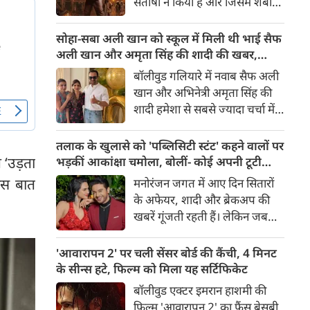
संतोषी ने किया है और जिसमें शबाना
सबसे अंधेरे अध्याय की झलक देता
आज़मी, सनी देओल और प्रीति जी
है।
जिंटा मुख्य भूमिकाओं में हैं, 14
सोहा-सबा अली खान को स्कूल में मिली थी भाई सैफ
अगस्त 2026 को दुनियाभर के
अली खान और अमृता सिंह की शादी की खबर,
सिनेमाघरों में रिलीज़ होगी। हाल ही में
बताया चौंकाने वाला किस्सा
बॉलीवुड गलियारे में नवाब सैफ अली
रिलीज हुए फिल्म के ट्रेलर ने भारत के
खान और अभिनेत्री अमृता सिंह की
बंटवारे के दर्दनाक इतिहास की दमदार
शादी हमेशा से सबसे ज्यादा चर्चा में
झलक दिखाकर दर्शकों के बीच
रहने वाले विषयों में से एक रही है।
फिल्म को लेकर उत्साह और भी बढ़ा
साल 1991 में हुई इस शादी को
तलाक के खुलासे को 'पब्लिसिटी स्टंट' कहने वालों पर
दिया है।
लेकर आज भी कई ऐसे राज़ हैं,
 ‘उड़ता
भड़कीं आकांक्षा चमोला, बोलीं- कोई अपनी टूटी
जिनसे पर्दा उठना बाकी है। हाल ही में
शादी का तमाशा नहीं बनाता
ास बात
मनोरंजन जगत में आए दिन सितारों
सैफ अली खान की बहनों—अभिनेत्री
के अफेयर, शादी और ब्रेकअप की
सोहा अली खान और सबा अली खान
खबरें गूंजती रहती हैं। लेकिन जब
ने इस शादी से जुड़ा एक बेहद
छोटे पर्दे के किसी बेहद पसंदीदा और
दिलचस्प और चौंकाने वाला किस्सा
पॉपुलर कपल्स के अलग होने की
'आवारापन 2' पर चली सेंसर बोर्ड की कैंची, 4 मिनट
साझा किया है।
खबर आती है, तो फैंस का दिल टूट
के सीन्स हटे, फिल्म को मिला यह सर्टिफिकेट
जाता है। टीवी इंडस्ट्री के मशहूर और
बॉलीवुड एक्टर इमरान हाशमी की
टैलेंटेड एक्टर गौरव खन्ना और उनकी
फिल्म 'आवारापन 2' का फैंस बेसब्री