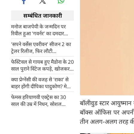
सम्बंधित जानकारी
मनोज बाजपेयी के जन्मदिन पर
रिवील हुआ 'गवर्नर' का दमदार
पोस्टर, पहली बार विपुल अमृतलाल
'सपने वर्सेस एवरीवन' सीजन 2 का
शाह करने जा रहे काम
ट्रेलर रिलीज, फिर लौटी
महत्वाकांक्षा और बदले की कहानी
फेस्टिवल से गायब हुए मैडोना के 20
साल पुराने विंटेज कपड़े, खोजकर
लाने वाले को पॉप स्टार देंगी बड़ा
क्या प्रेग्नेंसी की वजह से 'राका' से
इनाम
बाहर होंगी दीपिका पादुकोण? मेकर्स
ने तोड़ी चुप्पी
फेमस हरियाणवी एक्ट्रेस का 30
बॉलीवुड स्टार आयुष्म
साल की उम्र में निधन, सोशल
मीडिया पर वायरल हुआ आखिरी
बॉक्स ऑफिस पर अपनी हि
पोस्ट
तीन अलग-अलग तरह की फि