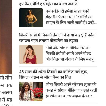
का बेसब्री से इंतजार करते हैं। इस बार
हुए फैंस, देखिए एक्ट्रेस का बोल्ड अंदाज
सनी लियोनी ने मालदीव वेकेशन से
पलक तिवारी हमेशा से ही अपने
अपनी कुछ बोल्ड तस्वीरें शेयर की है।
बेहतरीन फैशन सेंस और गॉर्जियस
स्टाइल के लिए जानी जाती हैं। उन्होंने
अपनी दिलकश अदाओं से एक बार
फिर फैंस का दिल जीत लिया है।
शिमरी साड़ी में निक्की तंबोली ने ढाया कहर, डीपनेक
पलक ने एक बेहद यूनीक और
ब्लाउज पहन लगाया बोल्डनेस का तड़का
स्टाइलिश गोल्डन कॉर्सेट टॉप में
टीवी और सोशल मीडिया सेंसेशन
अपनी कुछ तस्वीरें शेयर की है।
निक्की तंबोली अपने अपने बोल्ड
और दिलकश अंदाज के लिए मशहूर
हैं। वह अपनी सिजलिंग अदाओं से
इंटरनेट पर तहलका मचाती रहती हैं।
45 साल की श्वेता तिवारी का कॉलेज गर्ल लुक,
इस बार निक्की ने मरून कलर की
सिंपल अंदाज से जीता फैंस का दिल
ैसी तीन
साड़ी में अपनी कुछ सुपर सिजलिंग
श्वेता तिवारी अपने ग्लैमरस लुक्स की
िल्म एक
तस्वीरें शेयर की है। खूबसूरत शिमरी
वजह से सोशल मीडिया पर छाई रहती
 और अलग
साड़ी में निक्की की अदाएं देखने
हैं। श्वेता का बोल्ड अंदाज देखकर
लायक है।
 में यह
अंदाजा लगाना मुश्किल है कि वह दो