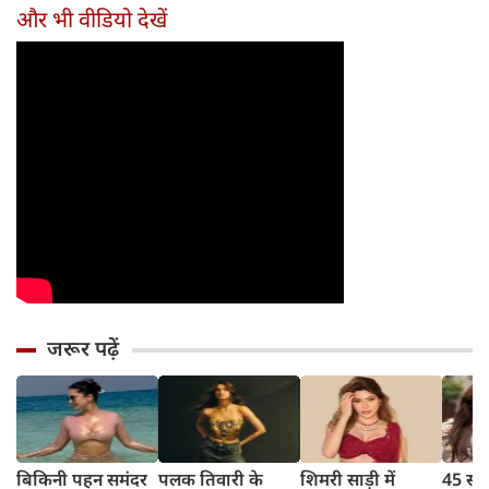
का जादू
बवाल
और भी वीडियो देखें
जरूर पढ़ें
बिकिनी पहन समंदर
पलक तिवारी के
शिमरी साड़ी में
45 साल