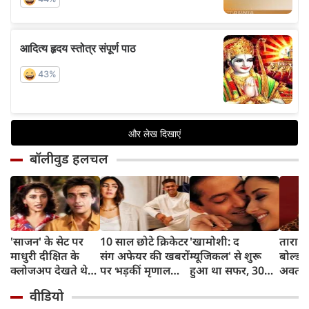
बॉलीवुड हलचल
'साजन' के सेट पर
10 साल छोटे क्रिकेटर
'खामोशी: द
तारा स
माधुरी दीक्षित के
संग अफेयर की खबरों
म्यूजिकल' से शुरू
बोल्ड 
क्लोजअप देखते थे
पर भड़कीं मृणाल
हुआ था सफर, 30
अवतार, 
संजय दत्त, डायरेक्टर
ठाकुर, बोलीं- भाई
साल बाद भी कायम
ड्रेस म
वीडियो
ने सुनाया किस्सा
थोड़ा रिलैक्स करो...
है संजय लीला भंसाली
पोज, इ