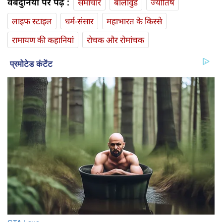
वेबदुनिया पर पढ़ें :
समाचार
बॉलीवुड
ज्योतिष
लाइफ स्‍टाइल
धर्म-संसार
महाभारत के किस्से
रामायण की कहानियां
रोचक और रोमांचक