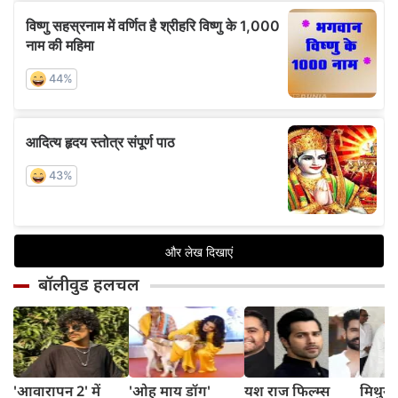
बॉलीवुड हलचल
'आवारापन 2' में
'ओह माय डॉग'
यश राज फिल्म्स
मिथुन च