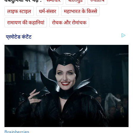
लाइफ स्‍टाइल
धर्म-संसार
महाभारत के किस्से
रामायण की कहानियां
रोचक और रोमांचक