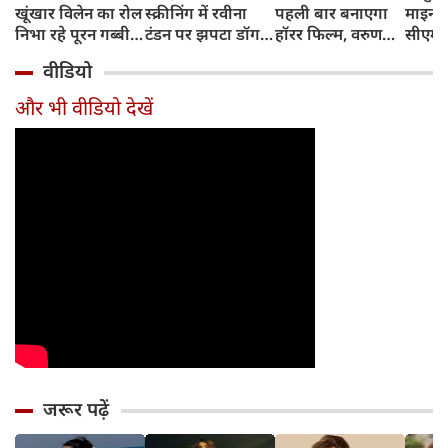
खूंखार विलेन का रोल
स्क्रीनिंग में रवीना
पहली बार बनाएगा
माइनर 
निभा रहे पूरन गब्बी
टंडन पर झपटा डॉग,
हॉरर फिल्म, वरुण
सीएम शु
का इस फेमस एक्ट्रेस
डरने के बजाय एक्ट्रेस
धवन निभाएंगे लीड
अधिका
वीडियो
संग है खास रिश्ता
ने ऐसे दिखाई
रोल
पहुंचे
दरियादिली
और भी वीडियो देखें
जरूर पढ़ें