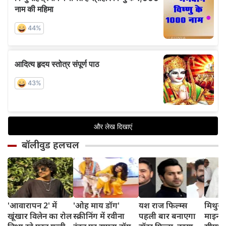
बॉलीवुड हलचल
'आवारापन 2' में
'ओह माय डॉग'
यश राज फिल्म्स
मिथुन च
खूंखार विलेन का रोल
स्क्रीनिंग में रवीना
पहली बार बनाएगा
माइनर 