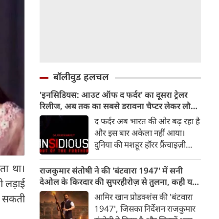
बॉलीवुड हलचल
'इनसिडियस: आउट ऑफ द फर्दर' का दूसरा ट्रेलर
रिलीज, अब तक का सबसे डरावना चैप्टर लेकर लौट
रही हॉरर फ्रैंचाइजी
द फर्दर अब भारत की ओर बढ़ रहा है
और इस बार अकेला नहीं आया।
दुनिया की मशहूर हॉरर फ्रैंचाइज़ी
इनसिडियस का दूसरा ट्रेलर रिलीज़ हो
़ता था।
चुका है, जो दर्शकों को इस डरावनी
राजकुमार संतोषी ने की 'बंटवारा 1947' में सनी
दुनिया में और गहराई तक ले जाता है।
देओल के किरदार की सुपरहीरोज़ से तुलना, कही यह
ी लड़ाई
रोंगटे खड़े कर देने वाले नए दृश्यों से
बात
आमिर खान प्रोडक्शंस की 'बंटवारा
कर सकती
भरपूर यह ट्रेलर इनसिडियस सीरीज़
1947', जिसका निर्देशन राजकुमार
के अब तक के सबसे डरावने और