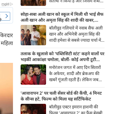
संतोषी ने किया है और जिसमें शबाना
सबसे अंधेरे अध्याय की झलक देता
आज़मी, सनी देओल और प्रीति जी
है।
जिंटा मुख्य भूमिकाओं में हैं, 14
सोहा-सबा अली खान को स्कूल में मिली थी भाई सैफ
अगस्त 2026 को दुनियाभर के
अली खान और अमृता सिंह की शादी की खबर,
सिनेमाघरों में रिलीज़ होगी। हाल ही में
बताया चौंकाने वाला किस्सा
बॉलीवुड गलियारे में नवाब सैफ अली
रिलीज हुए फिल्म के ट्रेलर ने भारत के
खान और अभिनेत्री अमृता सिंह की
 किरदार
बंटवारे के दर्दनाक इतिहास की दमदार
शादी हमेशा से सबसे ज्यादा चर्चा में
 महिला
झलक दिखाकर दर्शकों के बीच
रहने वाले विषयों में से एक रही है।
फिल्म को लेकर उत्साह और भी बढ़ा
साल 1991 में हुई इस शादी को
तलाक के खुलासे को 'पब्लिसिटी स्टंट' कहने वालों पर
दिया है।
लेकर आज भी कई ऐसे राज़ हैं,
भड़कीं आकांक्षा चमोला, बोलीं- कोई अपनी टूटी
जिनसे पर्दा उठना बाकी है। हाल ही में
शादी का तमाशा नहीं बनाता
मनोरंजन जगत में आए दिन सितारों
सैफ अली खान की बहनों—अभिनेत्री
के अफेयर, शादी और ब्रेकअप की
सोहा अली खान और सबा अली खान
खबरें गूंजती रहती हैं। लेकिन जब
ने इस शादी से जुड़ा एक बेहद
छोटे पर्दे के किसी बेहद पसंदीदा और
दिलचस्प और चौंकाने वाला किस्सा
पॉपुलर कपल्स के अलग होने की
'आवारापन 2' पर चली सेंसर बोर्ड की कैंची, 4 मिनट
साझा किया है।
खबर आती है, तो फैंस का दिल टूट
के सीन्स हटे, फिल्म को मिला यह सर्टिफिकेट
जाता है। टीवी इंडस्ट्री के मशहूर और
बॉलीवुड एक्टर इमरान हाशमी की
टैलेंटेड एक्टर गौरव खन्ना और उनकी
फिल्म 'आवारापन 2' का फैंस बेसब्री