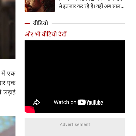
पत्नी व एक्ट्रेस आकांक्षा चमोला इन
से इंतजार कर रहे हैं। वहीं अब साल
दिनों अपने रिश्ते को लेकर जबरदस्त
2007 में आई कल्ट-क्लासिक थ्रिलर
चर्चा में हैं।
'आवारापन' के बहुप्रतीक्षित सीक्वल
वीडियो
'आवारापन 2' को सेंट्रल बोर्ड ऑफ
और भी वीडियो देखें
फिल्म सर्टिफिकेशन (CBFC) से हरी
झंडी मिल गई है।
 में एक
रदार एक
 लड़ाई