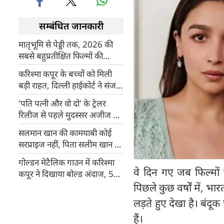
सम्बंधित जानकारी
मातृभूमि से पेड्डी तक, 2026 की
सबसे बहुप्रतीक्षित फिल्मों की
धमाकेदार लिस्ट
करिश्मा कपूर के बच्चों को मिली
बड़ी राहत, दिल्ली हाईकोर्ट ने संजय
कपूर की संपत्ति पर लगाया स्टे
'पति पत्नी और वो दो' के ट्रेलर
रिलीज से पहले मुदस्सर अजीज ने
की आयुष्मान खुराना की तारीफ
सलमान खान की कामयाबी कोई
सरप्राइज नहीं, पिता सलीम खान ने
पहले ही की थी भविष्यवाणी
गोल्डन मेटैलिक गाउन में करिश्मा
वे दिन गए जब फिल्मों म
कपूर ने दिखाया बोल्ड अंदाज, 51
की उम्र में भी स्टाइल से जीता दिल
पिछले कुछ वर्षों में, भ
लड़ते हुए देखा है। बंद
हैं।