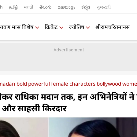
sh
தமிழ்
मराठी
తెలుగు
മലയാളം
ಕನ್ನಡ
ગુજરાતી
श्रावण मास विशेष
क्रिकेट
ज्योतिष
श्रीरामचरितमानस
ka madan bold powerful female characters bollywood w
कर राधिका मदान तक, इन अभिनेत्रियों ने पर
क और साहसी किरदार