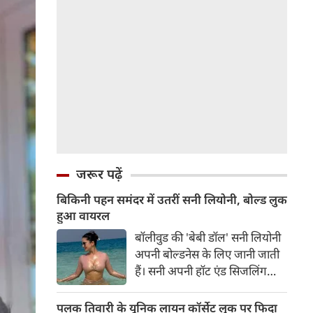
जरूर पढ़ें
बिकिनी पहन समंदर में उतरीं सनी लियोनी, बोल्ड लुक
हुआ वायरल
बॉलीवुड की 'बेबी डॉल' सनी लियोनी
अपनी बोल्डनेस के लिए जानी जाती
हैं। सनी अपनी हॉट एंड सिजलिंग
तस्वीरों से इंरनेट पर तहलका मचाती
रहती हैं। फैंस सनी लियोनी की तस्वीरों
पलक तिवारी के यूनिक लायन कॉर्सेट लुक पर फिदा