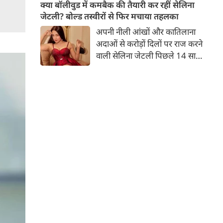
बच्चों की मां हैं। 45 साल की श्वेता
क्या बॉलीवुड में कमबैक की तैयारी कर रहीं सेलिना
तिवारी की तस्वीरों पर फैंस जमकर
जेटली? बोल्ड तस्वीरों से फिर मचाया तहलका
प्यार लुटाते हैं। इस बार श्वेता तिवारी
अपनी नीली आंखों और कातिलाना
ने वेकेशन से अपनी कुछ तस्वीरें शेयर
अदाओं से करोड़ों दिलों पर राज करने
की है।
वाली सेलिना जेटली पिछले 14 साल
से अभिनय की दुनिया से दूर हैं। उन्हें
आखिरी बार साल 2011 में आई
फिल्म 'थैंक यू' में देखा गया था।
इसके बाद वह 2012 में 'विल यू मैरी'
में कैमियो रोल में नजर आई थीं।