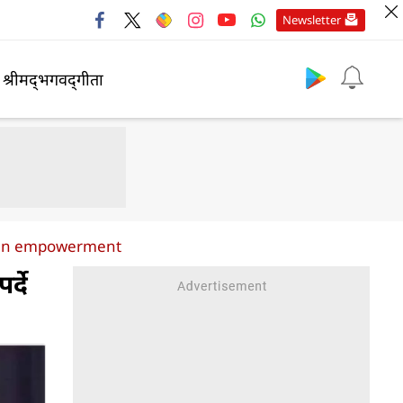
Newsletter
श्रीमद्‍भगवद्‍गीता
omen empowerment
्दे