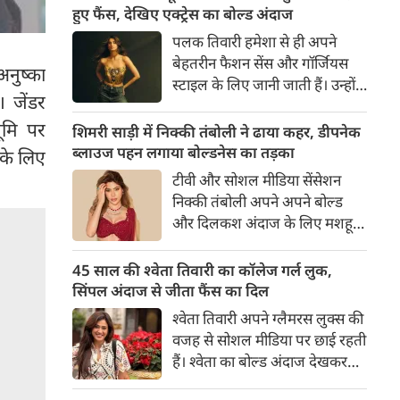
का बेसब्री से इंतजार करते हैं। इस बार
हुए फैंस, देखिए एक्ट्रेस का बोल्ड अंदाज
सनी लियोनी ने मालदीव वेकेशन से
पलक तिवारी हमेशा से ही अपने
अपनी कुछ बोल्ड तस्वीरें शेयर की है।
बेहतरीन फैशन सेंस और गॉर्जियस
नुष्का
स्टाइल के लिए जानी जाती हैं। उन्होंने
 जेंडर
अपनी दिलकश अदाओं से एक बार
भूमि पर
फिर फैंस का दिल जीत लिया है।
शिमरी साड़ी में निक्की तंबोली ने ढाया कहर, डीपनेक
पलक ने एक बेहद यूनीक और
ब्लाउज पहन लगाया बोल्डनेस का तड़का
 के लिए
स्टाइलिश गोल्डन कॉर्सेट टॉप में
टीवी और सोशल मीडिया सेंसेशन
अपनी कुछ तस्वीरें शेयर की है।
निक्की तंबोली अपने अपने बोल्ड
और दिलकश अंदाज के लिए मशहूर
हैं। वह अपनी सिजलिंग अदाओं से
इंटरनेट पर तहलका मचाती रहती हैं।
45 साल की श्वेता तिवारी का कॉलेज गर्ल लुक,
इस बार निक्की ने मरून कलर की
सिंपल अंदाज से जीता फैंस का दिल
साड़ी में अपनी कुछ सुपर सिजलिंग
श्वेता तिवारी अपने ग्लैमरस लुक्स की
तस्वीरें शेयर की है। खूबसूरत शिमरी
वजह से सोशल मीडिया पर छाई रहती
साड़ी में निक्की की अदाएं देखने
हैं। श्वेता का बोल्ड अंदाज देखकर
लायक है।
अंदाजा लगाना मुश्किल है कि वह दो