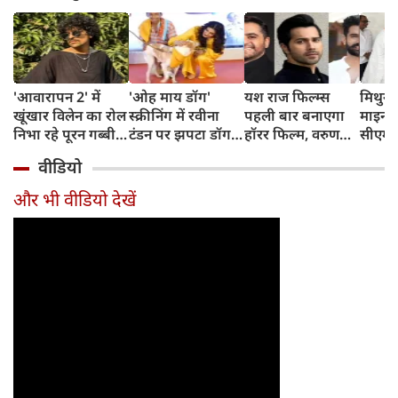
'आवारापन 2' में
'ओह माय डॉग'
यश राज फिल्म्स
मिथुन च
खूंखार विलेन का रोल
स्क्रीनिंग में रवीना
पहली बार बनाएगा
माइनर 
निभा रहे पूरन गब्बी
टंडन पर झपटा डॉग,
हॉरर फिल्म, वरुण
सीएम शु
का इस फेमस एक्ट्रेस
डरने के बजाय एक्ट्रेस
धवन निभाएंगे लीड
अधिका
वीडियो
संग है खास रिश्ता
ने ऐसे दिखाई
रोल
पहुंचे
दरियादिली
और भी वीडियो देखें