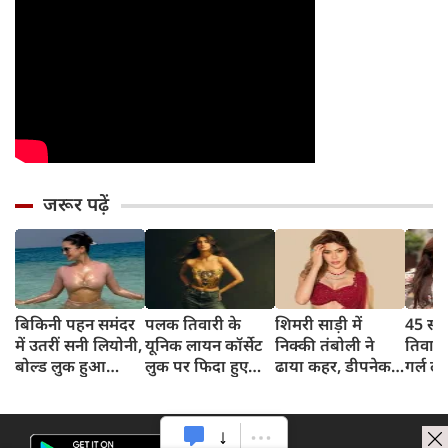
जरूर पढ़ें
बिकिनी पहन समंदर
पलक तिवारी के
शिमरी साड़ी में
45 साल
में उतरीं सनी लियोनी,
यूनिक लायन कॉर्सेट
निक्की तंबोली ने
तिवार
बोल्ड लुक हुआ
लुक पर फिदा हुए
ढाया कहर, डीपनेक
गर्ल ल
वायरल
फैंस, देखिए एक्ट्रेस
ब्लाउज पहन लगाया
अंदाज 
का बोल्ड अंदाज
बोल्डनेस का तड़का
का दि