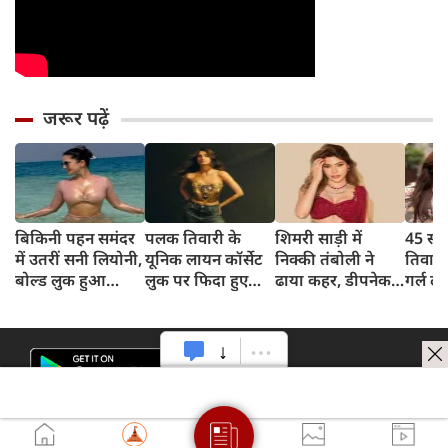
जरूर पढ़ें
बिकिनी पहन समंदर
पलक तिवारी के
शिमरी साड़ी में
45 साल
में उतरीं सनी लियोनी,
यूनिक लायन कॉर्सेट
निक्की तंबोली ने
तिवार
बोल्ड लुक हुआ
लुक पर फिदा हुए
ढाया कहर, डीपनेक
गर्ल ल
वायरल
फैंस, देखिए एक्ट्रेस
ब्लाउज पहन लगाया
अंदाज 
का बोल्ड अंदाज
बोल्डनेस का तड़का
का दि