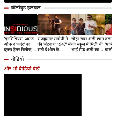
बॉलीवुड हलचल
'इनसिडियस: आउट
राजकुमार संतोषी ने
सोहा-सबा अली खान
तलाक 
ऑफ द फर्दर' का
की 'बंटवारा 1947' में
को स्कूल में मिली थी
'पब्लिस
दूसरा ट्रेलर रिलीज,
सनी देओल के
भाई सैफ अली खान
वालों 
अब तक का सबसे
किरदार की
और अमृता सिंह की
आकांक्
वीडियो
डरावना चैप्टर लेकर
सुपरहीरोज़ से तुलना,
शादी की खबर,
बोलीं-
लौट रही हॉरर
कही यह बात
बताया चौंकाने वाला
टूटी श
और भी वीडियो देखें
फ्रैंचाइजी
किस्सा
नहीं ब