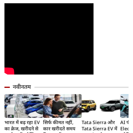
होगी 
नवीनतम
भारत में बढ़ रहा EV
सिर्फ कीमत नहीं,
Tata Sierra और
AI फीच
का क्रेज, खरीदने से
कार खरीदते समय
Tata Sierra EV में
Elect