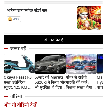
जरूर पढ़ें
Okaya Faast F3 :
Swift को Maruti
गोबर से दौड़ेंगी
Marut
सस्ता इलेक्ट्रिक
Suzuki ने किया और
मारुति की कारें?
Hyund
स्कूटर, 125 KM की
भी सुरक्षित, दे दिया
कितना सस्ता होगा
बाजार 
रेंज, चोरी के डर को
यह महंगी कार वाला
चलाना? कितनी रहेगी
Elect
वीडियो
दूर करेगा खास फीचर
standard
सेफ? ऑटोमोबाइल
SUVs, 
feature
एक्सपर्ट्‍स के जवाब
होगा 
और भी वीडियो देखें