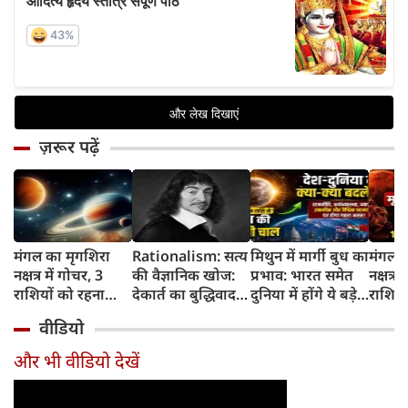
ज़रूर पढ़ें
मंगल का मृगशिरा
Rationalism: सत्य
मिथुन में मार्गी बुध का
मंगल क
नक्षत्र में गोचर, 3
की वैज्ञानिक खोज:
प्रभाव: भारत समेत
नक्षत्र म
राशियों को रहना
देकार्त का बुद्धिवाद
दुनिया में होंगे ये बड़े
राशियो
होगा 12 अगस्त तक
और आधुनिक दर्शन
बदलाव
चमकेग
वीडियो
सावधान
का जन्म
किसे र
सावधा
और भी वीडियो देखें