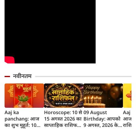
नवीनतम
Aaj ka
Horoscope: 10 से
09 August
Aaj K
panchang: आज
15 अगस्त 2026 का
Birthday: आपको
आज का
का शुभ मुहूर्त: 10
साप्ताहिक राशिफल,
9 अगस्त, 2026 के
राशिफल
अगस्‍त 2026:
जानें किस राशि को
लिए जन्मदिन की
तक 12