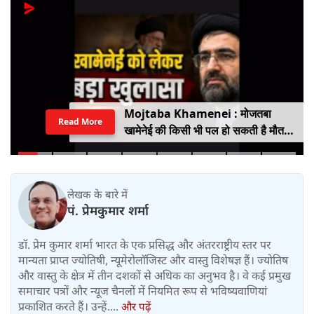
Mojtaba Khamenei : मोजतबा
Read More
खामेनेई की किसी भी पल हो सकती है मौत,
इजराइली मीडिया के दावे के बीच सामने आया
वीडियो, कैसी है ईरान के सुप्रीम लीडर की
हालत
लेखक के बारे में
पं. प्रेमकुमार शर्मा
डॉ. प्रेम कुमार शर्मा भारत के एक प्रसिद्ध और अंतरराष्ट्रीय स्तर पर
मान्यता प्राप्त ज्योतिषी, न्यूमेरोलॉजिस्ट और वास्तु विशेषज्ञ हैं। ज्योतिष
और वास्तु के क्षेत्र में तीन दशकों से अधिक का अनुभव है। वे कई प्रमुख
समाचार पत्रों और न्यूज चैनलों में नियमित रूप से भविष्यवाणियां
प्रकाशित करते हैं। उन्हें....
और पढ़ें