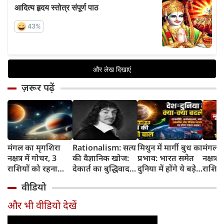
ज़रूर पढ़ें
मंगल का मृगशिरा
Rationalism: सत्य
मिथुन में मार्गी बुध का
मंगल क
नक्षत्र में गोचर, 3
की वैज्ञानिक खोज:
प्रभाव: भारत समेत
नक्षत्र म
राशियों को रहना
देकार्त का बुद्धिवाद
दुनिया में होंगे ये बड़े
राशियो
होगा 12 अगस्त तक
और आधुनिक दर्शन
बदलाव
चमकेग
वीडियो
सावधान
का जन्म
किसे र
सावधा
और भी वीडियो देखें