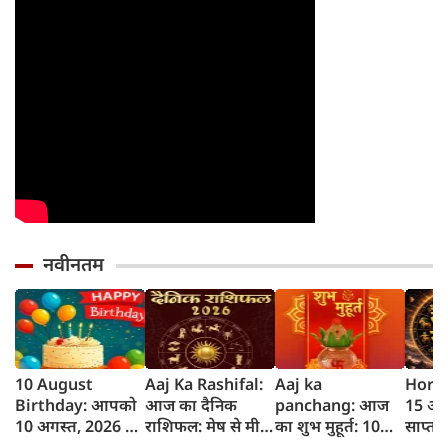
नवीनतम
10 August
Aaj Ka Rashifal:
Aaj ka
Horos
Birthday: आपको
आज का दैनिक
panchang: आज
15 अग
10 अगस्त, 2026 के
राशिफल: मेष से मीन
का शुभ मुहूर्त: 10
साप्त
लिए जन्मदिन की
तक 12 राशियों का
अगस्‍त 2026:
जानें 