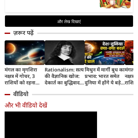
ज़रूर पढ़ें
मंगल का मृगशिरा
Rationalism: सत्य
मिथुन में मार्गी बुध का
मंगल क
नक्षत्र में गोचर, 3
की वैज्ञानिक खोज:
प्रभाव: भारत समेत
नक्षत्र म
राशियों को रहना
देकार्त का बुद्धिवाद
दुनिया में होंगे ये बड़े
राशियो
होगा 12 अगस्त तक
और आधुनिक दर्शन
बदलाव
चमकेग
वीडियो
सावधान
का जन्म
किसे र
सावधा
और भी वीडियो देखें