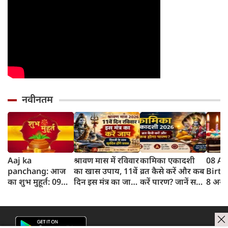
नवीनतम
Aaj ka
श्रावण मास में रविवार
कामिका एकादशी
08 A
panchang: आज
का खास उपाय, 11वें
व्रत कैसे करें और कब
Birt
का शुभ मुहूर्त: 09
दिन इस मंत्र का जाप
करें पारण? जानें सही
8 अगस्
अगस्‍त 2026: रविवार
करने से प्रसन्न होंगे
विधि और शुभ समय
लिए ज
का पंचांग और शुभ
शिवजी और सूर्यदेव
बधाई!
समय