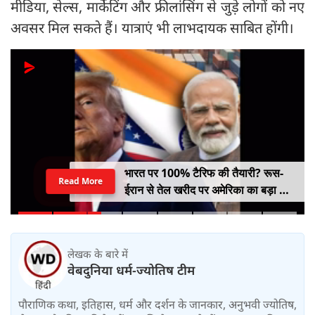
मीडिया, सेल्स, मार्केटिंग और फ्रीलांसिंग से जुड़े लोगों को नए
अवसर मिल सकते हैं। यात्राएं भी लाभदायक साबित होंगी।
भारत पर 100% टैरिफ की तैयारी? रूस-
Read More
ईरान से तेल खरीद पर अमेरिका का बड़ा वार,
सीनेट में बिल पास
लेखक के बारे में
वेबदुनिया धर्म-ज्योतिष टीम
पौराणिक कथा, इतिहास, धर्म और दर्शन के जानकार, अनुभवी ज्योतिष,