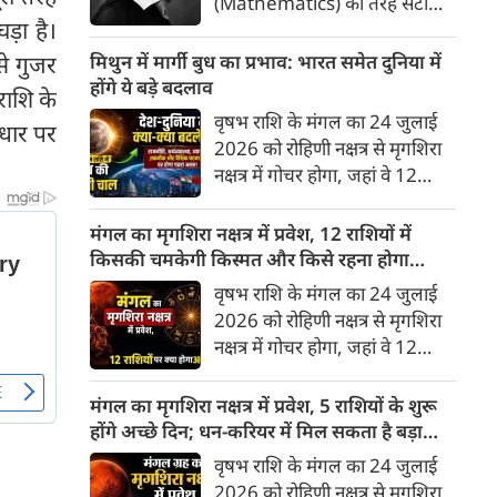
(Mathematics) की तरह सटीक,
ड़ा है।
अकाट्य और संदेह से परे बनाया
जाए। वे एक ऐसा सार्वभौमिक सत्य
से गुजर
मिथुन में मार्गी बुध का प्रभाव: भारत समेत दुनिया में
खोजना चाहते थे, जिस पर कोई भी
होंगे ये बड़े बदलाव
राशि के
प्रश्नचिह्न न लगा सके। इसी विचार ने
वृषभ राशि के मंगल का 24 जुलाई
आधार पर
बुद्धिवाद (Rationalism) की नींव
2026 को रोहिणी नक्षत्र से मृगशिरा
रखी। आइए, देकार्त के इस अद्भुत
नक्षत्र में गोचर होगा, जहां वे 12
दार्शनिक चिंतन के 4 प्रमुख स्तंभों को
अगस्त तक रहेंगे। ज्योतिष की दुनिया
गहराई से समझते हैं।
में एक बड़ा हलचल भरा मोड़ आ चुका
मंगल का मृगशिरा नक्षत्र में प्रवेश, 12 राशियों में
है- बुध ग्रह अपनी ही प्रिय राशि मिथुन
किसकी चमकेगी किस्मत और किसे रहना होगा
में सीधे (मार्गी) चलने लगे हैं। अब जब
सावधान?
वृषभ राशि के मंगल का 24 जुलाई
बुद्धि और संवाद का कारक ग्रह सीधी
2026 को रोहिणी नक्षत्र से मृगशिरा
चाल चलेगा, तो जाहिर है आपकी
नक्षत्र में गोचर होगा, जहां वे 12
सोच, बातचीत और फैसलों की रफ्तार
अगस्त तक रहेंगे। मंगल के इस नक्षत्र
भी बदल जाएगी।
परिवर्तन के चलते मेष से लेकर मीन
मंगल का मृगशिरा नक्षत्र में प्रवेश, 5 राशियों के शुरू
तक किन राशियों के लिए शुभ और
होंगे अच्छे दिन; धन-करियर में मिल सकता है बड़ा
किनके लिए है अशुभ। ज्योतिष शास्त्र
लाभ
वृषभ राशि के मंगल का 24 जुलाई
में मंगल को ऊर्जा, साहस, पराक्रम
2026 को रोहिणी नक्षत्र से मृगशिरा