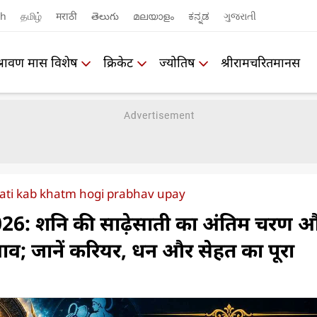
sh
தமிழ்
मराठी
తెలుగు
മലയാളം
ಕನ್ನಡ
ગુજરાતી
श्रावण मास विशेष
क्रिकेट
ज्योतिष
श्रीरामचरितमानस
ati kab khatm hogi prabhav upay
026: शनि की साढ़ेसाती का अंतिम चरण 
रभाव; जानें करियर, धन और सेहत का पूरा