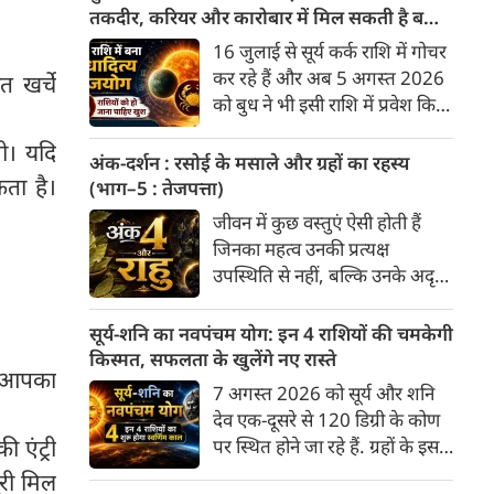
अनुसार, किसी भी शुभ कार्य को सही
तकदीर, करियर और कारोबार में मिल सकती है बड़ी
मुहूर्त में करने से सफलता की
सफलता
16 जुलाई से सूर्य कर्क राशि में गोचर
संभावना बढ़ जाती है। 'वेबदुनिया'
कर रहे हैं और अब 5 अगस्त 2026
त खर्चे
आपके लिए लेकर आया है 07
को बुध ने भी इसी राशि में प्रवेश किया
अगस्‍त, 2026 का विशेष पंचांग और
है। वैदिक ज्योतिष में सूर्य और बुध की
शुभ-अशुभ मुहूर्त।
गी। यदि
युति से बुधादित्य राजयोग बनता है।
अंक-दर्शन : रसोई के मसाले और ग्रहों का रहस्य
कर्क राशि में बुधादित्य राजयोग बनने
ता है।
(भाग–5 : तेजपत्ता)
से मुख्य रूप से इन 5 राशियों के लिए
जीवन में कुछ वस्तुएं ऐसी होती हैं
अत्यंत शुभ और लाभदायक समय की
जिनका महत्व उनकी प्रत्यक्ष
शुरुआत होती है। मेष, मिथुन, कर्क,
उपस्थिति से नहीं, बल्कि उनके अदृश्य
कन्या और तुला।
प्रभाव से समझा जाता है। वे स्वयं
अधिक दिखाई नहीं देतीं, किंतु उनके
सूर्य-शनि का नवपंचम योग: इन 4 राशियों की चमकेगी
बिना संपूर्ण व्यवस्था अधूरी प्रतीत
किस्मत, सफलता के खुलेंगे नए रास्ते
ण आपका
होती है। भारतीय रसोई का तेजपत्ता
7 अगस्त 2026 को सूर्य और शनि
भी ऐसी ही एक विलक्षण वनौषधि है।
देव एक-दूसरे से 120 डिग्री के कोण
अधिकांश लोग उसे केवल पुलाव,
 एंट्री
पर स्थित होने जा रहे हैं. ग्रहों के इस
सब्ज़ी या मसालों का एक सामान्य
विशेष स्थिति को त्रि-एकादश या
री मिल
घटक मानते हैं, किंतु भारतीय परंपरा