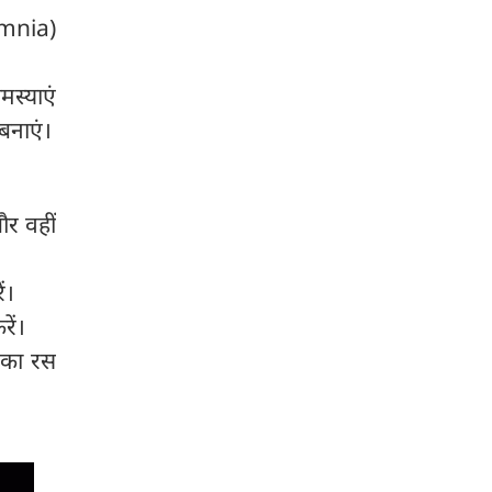
somnia)
समस्याएं
बनाएं।
और वहीं
ं।
ें।
 का रस