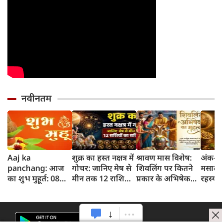
नवीनतम
Aaj ka
शुक्र का हस्त नक्षत्र में
श्रावण मास विशेष:
अंक-दर
panchang: आज
गोचर: जानिए मेष से
शिवलिंग पर कितने
मसाले 
का शुभ मुहूर्त: 08
मीन तक 12 राशियों
प्रकार के अभिषेक
रहस्य 
अगस्‍त 2026:
पर क्या होगा असर
किए जाते हैं? जानिए
धनिया
शनिवार का पंचांग
हर अभिषेक का
और शुभ समय
महत्व