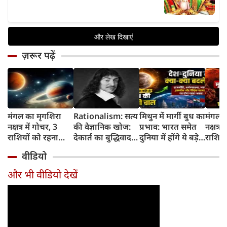
ज़रूर पढ़ें
मंगल का मृगशिरा
Rationalism: सत्य
मिथुन में मार्गी बुध का
मंगल क
नक्षत्र में गोचर, 3
की वैज्ञानिक खोज:
प्रभाव: भारत समेत
नक्षत्र म
राशियों को रहना
देकार्त का बुद्धिवाद
दुनिया में होंगे ये बड़े
राशियो
होगा 12 अगस्त तक
और आधुनिक दर्शन
बदलाव
चमकेग
वीडियो
सावधान
का जन्म
किसे र
सावधा
और भी वीडियो देखें