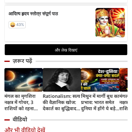
ज़रूर पढ़ें
मंगल का मृगशिरा
Rationalism: सत्य
मिथुन में मार्गी बुध का
मंगल क
नक्षत्र में गोचर, 3
की वैज्ञानिक खोज:
प्रभाव: भारत समेत
नक्षत्र म
राशियों को रहना
देकार्त का बुद्धिवाद
दुनिया में होंगे ये बड़े
राशियो
होगा 12 अगस्त तक
और आधुनिक दर्शन
बदलाव
चमकेग
वीडियो
सावधान
का जन्म
किसे र
सावधा
और भी वीडियो देखें