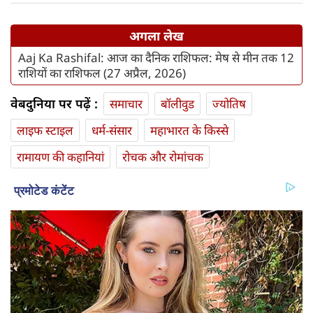
अगला लेख
Aaj Ka Rashifal: आज का दैनिक राशिफल: मेष से मीन तक 12
राशियों का राशिफल (27 अप्रैल, 2026)
वेबदुनिया पर पढ़ें :
समाचार
बॉलीवुड
ज्योतिष
लाइफ स्‍टाइल
धर्म-संसार
महाभारत के किस्से
रामायण की कहानियां
रोचक और रोमांचक