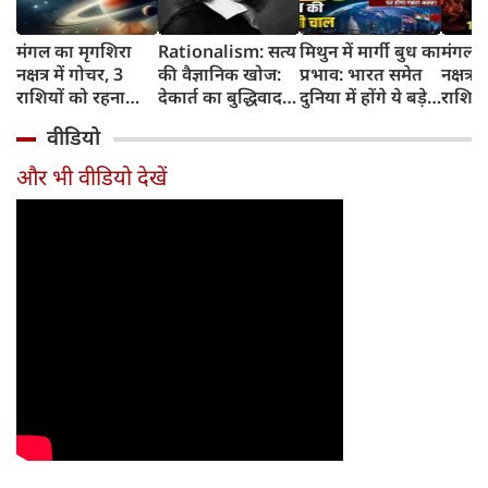
मंगल का मृगशिरा
Rationalism: सत्य
मिथुन में मार्गी बुध का
मंगल क
नक्षत्र में गोचर, 3
की वैज्ञानिक खोज:
प्रभाव: भारत समेत
नक्षत्र म
राशियों को रहना
देकार्त का बुद्धिवाद
दुनिया में होंगे ये बड़े
राशियो
होगा 12 अगस्त तक
और आधुनिक दर्शन
बदलाव
चमकेग
वीडियो
सावधान
का जन्म
किसे र
सावधा
और भी वीडियो देखें