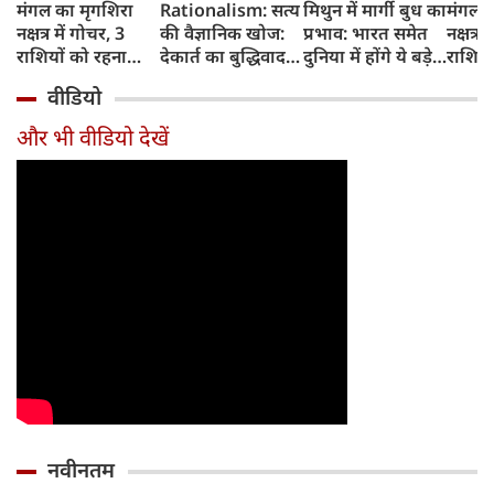
मंगल का मृगशिरा
Rationalism: सत्य
मिथुन में मार्गी बुध का
मंगल क
नक्षत्र में गोचर, 3
की वैज्ञानिक खोज:
प्रभाव: भारत समेत
नक्षत्र म
राशियों को रहना
देकार्त का बुद्धिवाद
दुनिया में होंगे ये बड़े
राशियो
होगा 12 अगस्त तक
और आधुनिक दर्शन
बदलाव
चमकेग
वीडियो
सावधान
का जन्म
किसे र
सावधा
और भी वीडियो देखें
नवीनतम