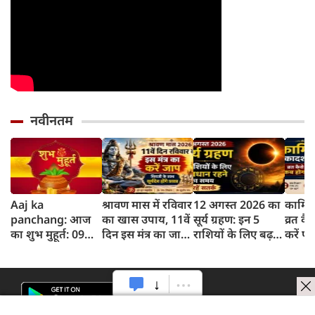
नवीनतम
Aaj ka
श्रावण मास में रविवार
12 अगस्त 2026 का
कामिक
panchang: आज
का खास उपाय, 11वें
सूर्य ग्रहण: इन 5
व्रत क
का शुभ मुहूर्त: 09
दिन इस मंत्र का जाप
राशियों के लिए बढ़
करें प
अगस्‍त 2026: रविवार
करने से प्रसन्न होंगे
सकती हैं मुश्किलें, रहें
विधि 
का पंचांग और शुभ
शिवजी और सूर्यदेव
सतर्क
समय