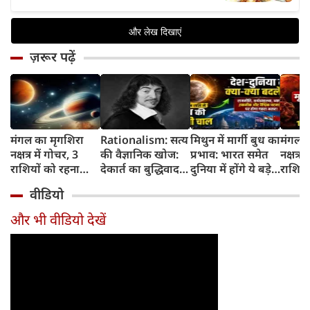
ज़रूर पढ़ें
मंगल का मृगशिरा
Rationalism: सत्य
मिथुन में मार्गी बुध का
मंगल क
नक्षत्र में गोचर, 3
की वैज्ञानिक खोज:
प्रभाव: भारत समेत
नक्षत्र म
राशियों को रहना
देकार्त का बुद्धिवाद
दुनिया में होंगे ये बड़े
राशियो
होगा 12 अगस्त तक
और आधुनिक दर्शन
बदलाव
चमकेग
वीडियो
सावधान
का जन्म
किसे र
सावधा
और भी वीडियो देखें