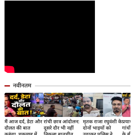
नवीनतम
मैं आज दर्द, डेटा और
रांची छात्र आंदोलन:
मृतक राजा रघुवंशी के
प्रयागर
दौलत की बात
दूसरे दौर भी नहीं
दोनों भाइयों को
गांधी की
करुंगा, चक्रव्यूह में
निकला बातचीत का
उठाकर पुलिस ने
के बी