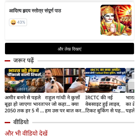
जरूर पढ़ें
अमीर बनने से पहले
राहुल गांधी ने कुत्तों
IRCTC की नई
भारत म
बूढ़ा हो जाएगा भारत!
पर जो कहा... क्या
वेबसाइट हुई लाइव,
का क्रे
2050 तक हर 5 में 1
हम उस पर बात कर
टिकट बुकिंग से पहले
पहले जा
भारतीय होगा 60
सकते हैं?
करना होगा ये जरूरी
वाहनों 
वीडियो
साल से ज्यादा उम्र का
काम, जानें पूरा
और इन
तरीका
और भी वीडियो देखें